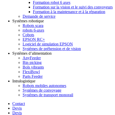
Formation robot 6 axes
Formation sur la vision et le suivi des convoyeurs
Formation à la maintenance et à la réparation
Demande de service
Systèmes robotique
Robots scara
robots 6-axes
Cobots
EPSON RC+
Logiciel de simulation EPSON
Systèmes de préhension et de vision
Systèmes d’alimentation
AnyFeeder
Bin picking
Bols vibrants
FlexiBowl
Parts Feeder
Intralogistique
Robots mobiles autonomes
Systèmes de convoyage
Systèmes de transport monorail
Contact
Devis
Devis