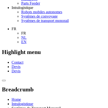
Parts Feeder
Intralogistique
Robots mobiles autonomes
Systèmes de convoyage
Systèmes de transport monorail
FR
FR
NL
EN
Highlight menu
Contact
Devis
Devis
Breadcrumb
Home
Intralogistique